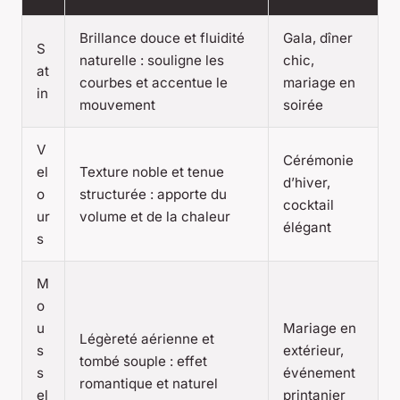
Brillance douce et fluidité
Gala, dîner
S
naturelle : souligne les
chic,
at
courbes et accentue le
mariage en
in
mouvement
soirée
V
Cérémonie
el
Texture noble et tenue
d’hiver,
o
structurée : apporte du
cocktail
ur
volume et de la chaleur
élégant
s
M
o
u
Mariage en
Légèreté aérienne et
s
extérieur,
tombé souple : effet
s
événement
romantique et naturel
el
printanier